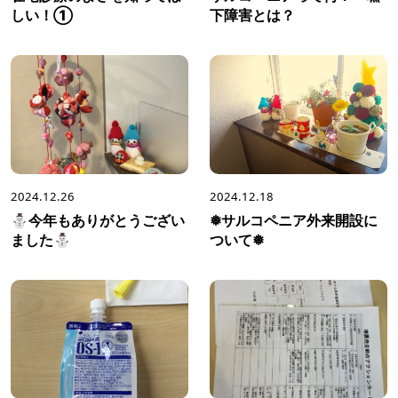
しい！①
下障害とは？
2024.12.26
2024.12.18
⛄今年もありがとうござい
❅サルコペニア外来開設に
ました⛄
ついて❅